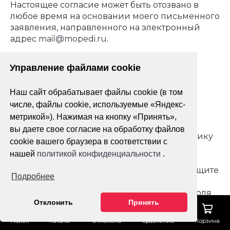
Настоящее согласие может быть отозвано в
любое время на основании моего письменного
заявления, направленного на электронный
адрес
mail@mopedi.ru
.
Управление файлами cookie
Политика в области обработки и защиты
Наш сайт обрабатывает файлы cookie (в том
персональных данных
числе, файлы cookie, используемые «Яндекс-
Раздел 1. ЦЕЛИ ПОЛИТИКИ
метрикой»). Нажимая на кнопку «Принять»,
вы даете свое согласие на обработку файлов
1.1. Настоящий документ определяет политику
cookie вашего браузера в соответствии с
АВТ-Мото в отношении обработки
нашей
политикой конфиденциальности
.
персональных данных, а также содержит
сведения о реализуемых требованиях к защите
Подробнее
персональных данных, и разработан во
исполнение Федерального закона от 27 июля
Отклонить
Принять
2006 года № 152-ФЗ «О персональных данных»
(с последующими изменениями и
Поиск
Каталог
Отложено
Сравнение
Корзина
дополнениями) в соответствии с этим законом