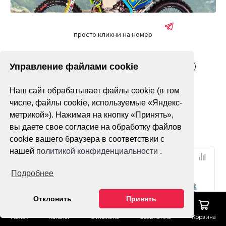
просто кликни на номер
Управление файлами cookie
Взрослые
Детские
Подростковые
Электрические
Наш сайт обрабатывает файлы cookie (в том
Только в наличии
числе, файлы cookie, используемые «Яндекс-
метрикой»). Нажимая на кнопку «Принять»,
Фильтр
По популярности
вы даете свое согласие на обработку файлов
cookie вашего браузера в соответствии с
нашей
политикой конфиденциальности
.
Подробнее
Отклонить
Принять
Поиск
Каталог
Отложено
Сравнение
Корзина